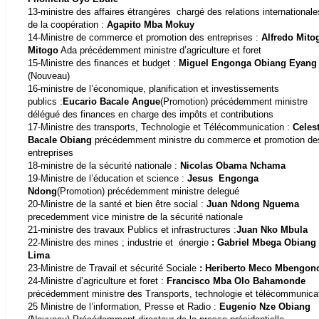
13-ministre des affaires étrangères chargé des relations internationale
de la coopération :
Agapito Mba Mokuy
14-Ministre de commerce et promotion des entreprises :
Alfredo Mito
Mitogo
Ada précédemment ministre d’agriculture et foret
15-Ministre des finances et budget :
Miguel Engonga Obiang Eyang
(Nouveau)
16-ministre de l’économique, planification et investissements
publics :
Eucario Bacale Angue
(Promotion) précédemment ministre
délégué des finances en charge des impôts et contributions
17-Ministre des transports, Technologie et Télécommunication :
Celes
Bacale Obiang
précédemment ministre du commerce et promotion de
entreprises
18-ministre de la sécurité nationale :
Nicolas Obama Nchama
19-Ministre de l’éducation et science :
Jesus
Engonga
Ndong
(Promotion) précédemment ministre delegué
20-Ministre de la santé et bien être social :
Juan Ndong Nguema
precedemment vice ministre de la sécurité nationale
21-ministre des travaux Publics et infrastructures :
Juan Nko Mbula
22-Ministre des mines ; industrie et
énergie
: Gabriel Mbega Obiang
Lima
23-Ministre de Travail et sécurité Sociale
: Heriberto Meco Mbengon
24-Ministre d’agriculture et foret :
Francisco Mba Olo Bahamonde
précédemment ministre des Transports, technologie et télécommunica
25 Ministre de l’information, Presse et Radio :
Eugenio Nze Obiang