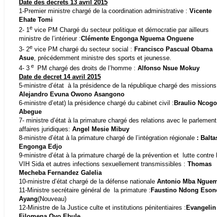
Date des decrets 13 avril 2015
1-Premier ministre chargé de la coordination administrative :
Vicente
Ehate Tomi
e
2- 1
vice PM Chargé du secteur politique et démocratie par ailleurs
ministre de l’intérieur :
Clémente Engonga Nguema Onguene
e
3- 2
vice PM chargé du secteur social :
Francisco Pascual Obama
Asue
, précédemment ministre des sports et jeunesse.
e
4- 3
PM chargé des droits de l’homme :
Alfonso Nsue Mokuy
Date de decret 14 avril 2015
5-ministre d’état
à la présidence de la république chargé des missions
Alejandro Evuna Owono Asangono
6-ministre d’etat) la présidence chargé du cabinet civil :
Braulio Ncogo
Abegue
7- ministre d’état à la primature chargé des relations avec le parlement
affaires juridiques:
Angel Mesie Mibuy
8-ministre d’état à la primature chargé de l’intégration régionale
: Balta
Engonga Edjo
9-ministre d’état à la primature chargé de la prévention et
lutte contre 
VIH Sida et autres infections sexuellement transmissibles :
Thomas
Mecheba Fernandez Galelia
10-ministre d’état chargé de la défense nationale
Antonio Mba Ngue
11-Ministre secrétaire général de
la primature :
Faustino Ndong Eson
Ayang
(Nouveau)
12-Ministre de la Justice culte et institutions pénitentiaires :
Evangelin
Filomena Oyo Ebule