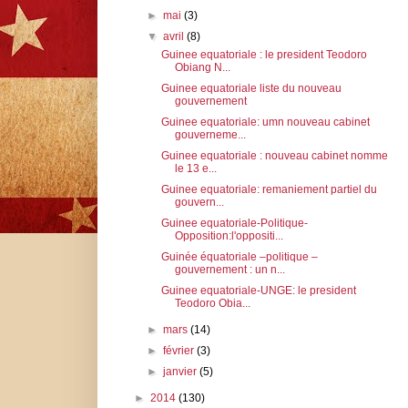
►
mai
(3)
▼
avril
(8)
Guinee equatoriale : le president Teodoro
Obiang N...
Guinee equatoriale liste du nouveau
gouvernement
Guinee equatoriale: umn nouveau cabinet
gouverneme...
Guinee equatoriale : nouveau cabinet nomme
le 13 e...
Guinee equatoriale: remaniement partiel du
gouvern...
Guinee equatoriale-Politique-
Opposition:l'oppositi...
Guinée équatoriale –politique –
gouvernement : un n...
Guinee equatoriale-UNGE: le president
Teodoro Obia...
►
mars
(14)
►
février
(3)
►
janvier
(5)
►
2014
(130)