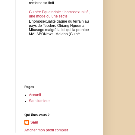
renforce sa flott...
Guinée Equatoriale :l’homosexualité,
une mode ou une secte
L’homosexualité gagne du terrain au
pays de Teodoro Obiang Nguema
Mbasogo malgré la loi qui la prohibe
MALABONews -Malabo (Guiné...
Pages
Accueil
Sam lumiere
Qui êtes-vous ?
Sam
Afficher mon profil complet