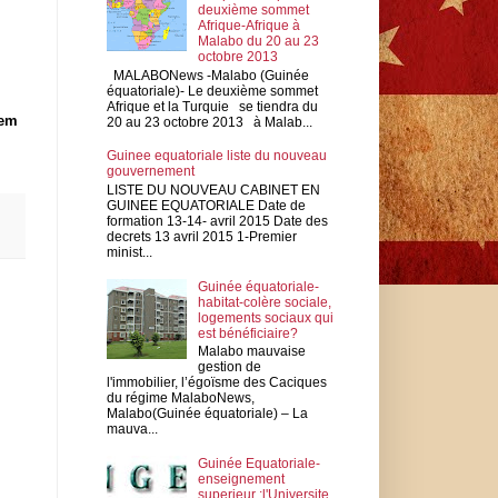
deuxième sommet
Afrique-Afrique à
Malabo du 20 au 23
octobre 2013
MALABONews -Malabo (Guinée
équatoriale)- Le deuxième sommet
Afrique et la Turquie se tiendra du
sem
20 au 23 octobre 2013 à Malab...
Guinee equatoriale liste du nouveau
gouvernement
LISTE DU NOUVEAU CABINET EN
GUINEE EQUATORIALE Date de
formation 13-14- avril 2015 Date des
decrets 13 avril 2015 1-Premier
minist...
Guinée équatoriale-
habitat-colère sociale,
logements sociaux qui
est bénéficiaire?
Malabo mauvaise
gestion de
l'immobilier, l’égoïsme des Caciques
du régime MalaboNews,
Malabo(Guinée équatoriale) – La
mauva...
Guinée Equatoriale-
enseignement
superieur :l'Universite