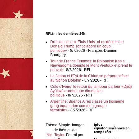
RFI.fr : les dernières 24h
Droit du sol aux États-Unis: «Les décrets de
Donald Trump sont d'abord un coup
politique»
- 8/7/2026
- François-Damien
Bourgery
Tour de France Femmes: la Polonaise Kasia
Niewiadoma dompte le Mont Ventoux et prend le
pouvoir
- 8/7/2026
- RFI
Le Japon et l'Est de la Chine se préparent face
au typhon Dolphin
- 8/7/2026
- RFI
Côte d'Ivoire: le retour du tambour parleur «Djidji
Ayôkwé» prend une dimension
politique
- 8/7/2026
- RFI
Argentine: Buenos Aires classe un troisième
gang équatorien comme «groupe
terroriste»
- 8/7/2026
- RFI
infos
Thème Simple. Images
équatoguinéennes en
de thèmes de
temps réel
Nic_Taylor
. Fourni par