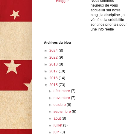
Nous sommes
Blogger
.
heureux de vous
accueillir sur notre
blog , la discipline ,la
vérité et la crédibilité
sont nos priorités,pour
une info réelle
Archives du blog
►
2024
(8)
►
2022
(9)
►
2018
(8)
►
2017
(19)
►
2016
(14)
▼
2015
(73)
►
décembre
(7)
►
novembre
(7)
►
octobre
(6)
►
septembre
(6)
►
août
(8)
►
juillet
(3)
►
juin
(3)