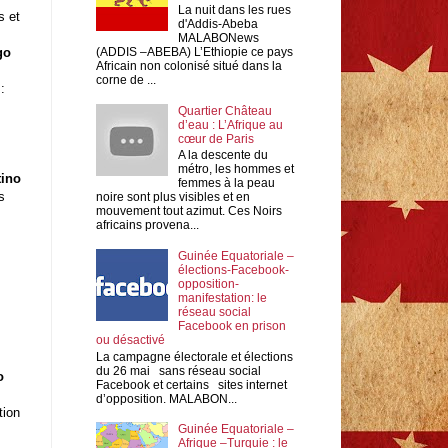
La nuit dans les rues
s et
d'Addis-Abeba
MALABONews
(ADDIS –ABEBA) L’Ethiopie ce pays
go
Africain non colonisé situé dans la
corne de ...
:
Quartier Château
d’eau : L’Afrique au
cœur de Paris
A la descente du
métro, les hommes et
tino
femmes à la peau
s
noire sont plus visibles et en
mouvement tout azimut. Ces Noirs
africains provena...
Guinée Equatoriale –
élections-Facebook-
opposition-
manifestation: le
réseau social
Facebook en prison
ou désactivé
La campagne électorale et élections
du 26 mai sans réseau social
o
Facebook et certains sites internet
d’opposition. MALABON...
tion
Guinée Equatoriale –
Afrique –Turquie : le