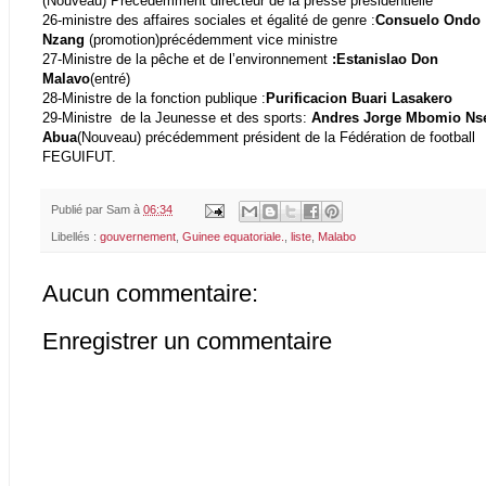
(Nouveau) Précédemment directeur de la presse présidentielle
26-ministre des affaires sociales et égalité de genre :
Consuelo Ondo
Nzang
(promotion)précédemment vice ministre
27-Ministre de la pêche et de l’environnement
:Estanislao Don
Malavo
(entré)
28-Ministre de la fonction publique :
Purificacion Buari Lasakero
29-Ministre
de la Jeunesse et des sports:
Andres Jorge Mbomio N
Abua
(Nouveau) précédemment président de la Fédération de football
FEGUIFUT.
Publié par
Sam
à
06:34
Libellés :
gouvernement
,
Guinee equatoriale.
,
liste
,
Malabo
Aucun commentaire:
Enregistrer un commentaire