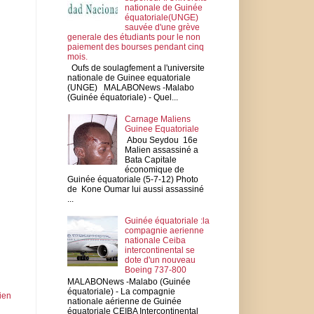
nationale de Guinée
équatoriale(UNGE)
sauvée d'une grève
generale des étudiants pour le non
paiement des bourses pendant cinq
mois.
Oufs de soulagfement a l'universite
nationale de Guinee equatoriale
(UNGE) MALABONews -Malabo
(Guinée équatoriale) - Quel...
Carnage Maliens
Guinee Equatoriale
Abou Seydou 16e
Malien assassiné a
Bata Capitale
économique de
Guinée équatoriale (5-7-12) Photo
de Kone Oumar lui aussi assassiné
...
Guinée équatoriale :la
compagnie aerienne
nationale Ceiba
intercontinental se
dote d'un nouveau
Boeing 737-800
MALABONews -Malabo (Guinée
équatoriale) - La compagnie
cien
nationale aérienne de Guinée
équatoriale CEIBA Intercontinental