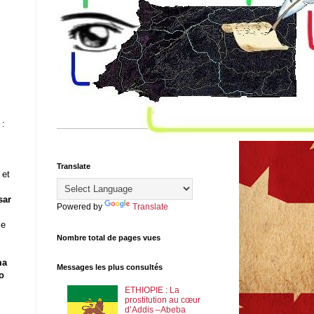
 :
Translate
 et
sar
Powered by
Translate
le
Nombre total de pages vues
ma
Messages les plus consultés
o
ETHIOPIE : La
prostitution au cœur
d’Addis –Abeba